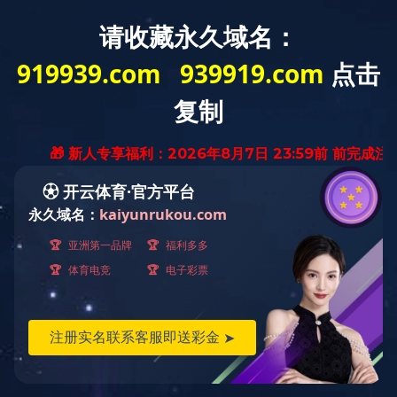
荣誉资质
HONOR
计算机软件登记证书