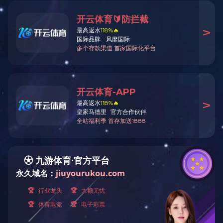
上一页
下一页
8xbet（中国）