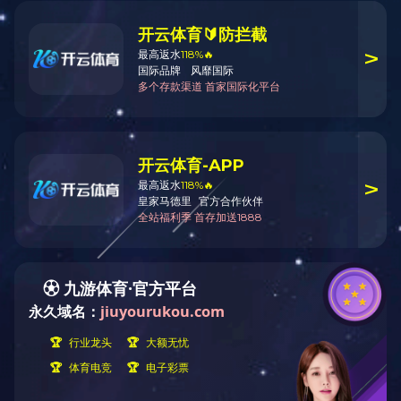
上一页
下一页
8xbet（中国）