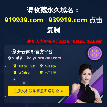
首页
关于长平
业务专栏
业务专栏
案例展示
BUSINESS COLUMN
企业文化
新闻中心
地灾施工现场
人才招聘
8xbet（中