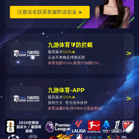
CONTACT US
电话：0351-4670078
手机：13333510360 / 15935131061
微信：13333510360/tycpyt
邮箱：tycpyt@163.com
地址：太原市杏花岭区马道坡街东一号院/长华湾小区六号
楼一层东垮二号（杨家峪高速口西200米路南）