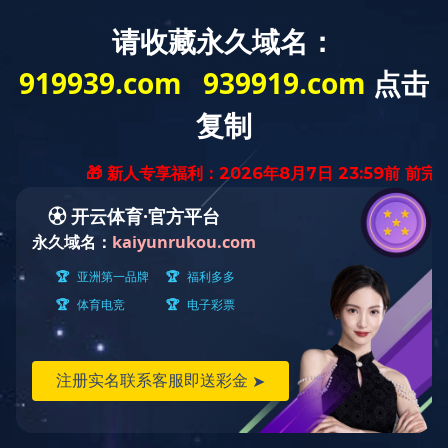
首页
关于长平
业务专栏
业务专栏
案例展示
BUSINESS COLUMN
企业文化
新闻中心
防雷引下线
人才招聘
8xbet（中