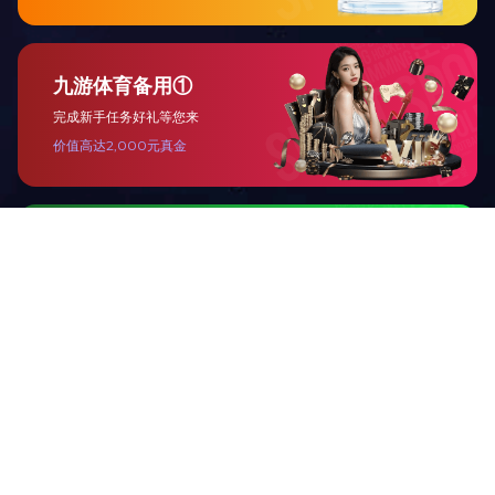
提交
©2021 8xbet官方网页版
晋ICP备17010111号-1
技术支持 -
资海科技集团
leyu乐鱼(中国)官方网站
|
乐动在线中国官方网站
|
半岛·体育
（BOB）中国官方网站
|
江南在线
|
乐鱼在线登录入口
（China）官方网站
|
雷火体育app官网登录入口
|
乐鱼网页版
|