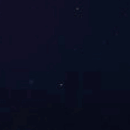
微信：13333510360/tycpyt
邮箱：tycpyt@163.com
地址：太原市杏花岭区马道坡街东一号院/长华湾小区六号
楼一层东垮二号（杨家峪高速口西200米路南）