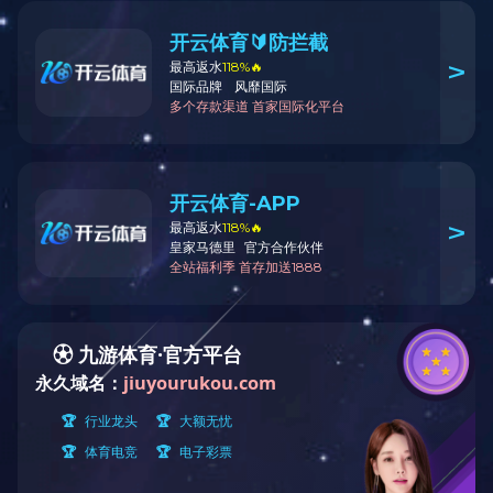
上一页
下一页
8xbet（中国）