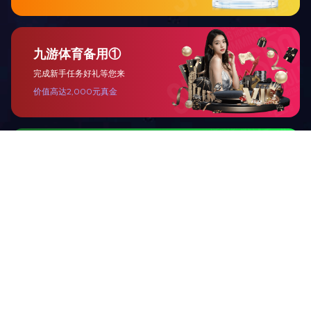
提交
©2021 8xbet官方网页版
晋ICP备17010111号-1
技术支持 -
资海科技集团
leyu乐鱼(中国)官方网站
|
乐动在线中国官方网站
|
半岛·体育
（BOB）中国官方网站
|
江南在线
|
乐鱼在线登录入口
（China）官方网站
|
雷火体育app官网登录入口
|
乐鱼网页版
|